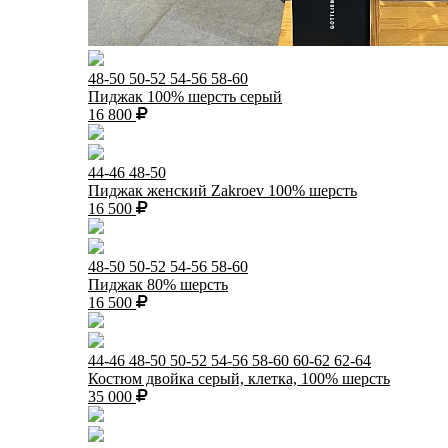
48-50
50-52
54-56
58-60
Пиджак 100% шерсть серый
16 800
44-46
48-50
Пиджак женский Zakroev 100% шерсть
16 500
48-50
50-52
54-56
58-60
Пиджак 80% шерсть
16 500
44-46
48-50
50-52
54-56
58-60
60-62
62-64
Костюм двойка серый, клетка, 100% шерсть
35 000