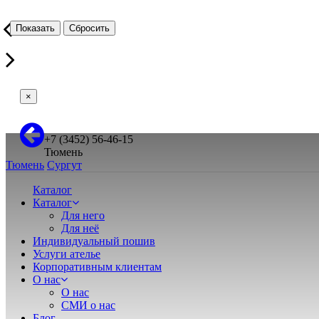
Показать
×
+7 (3452) 56-46-15
Тюмень
Тюмень
Сургут
Каталог
Каталог
Для него
Для неё
Индивидуальный пошив
Услуги ателье
Корпоративным клиентам
О нас
О нас
СМИ о нас
Блог