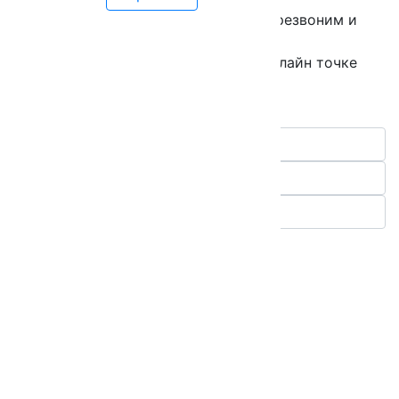
Оставьте свой телефон, мы вам перезвоним и
запишем на примерку.
*только при покупке костюма в офлайн точке
Без размера
Шарфы 100% шерсть
Цена от: 3600