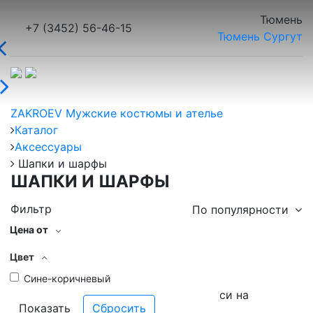
Тюмень
+7 (3452) 56-46-15
Тюмень
Сургут
ZAKROEV Мужские костюмы и ателье
Каталог
Аксессуары
Шапки и шарфы
ШАПКИ И ШАРФЫ
Фильтр
По популярности
Цена от
Цвет
Сине-коричневый
Галстук в подарок при онлайн записи на
Показать
примерку!*