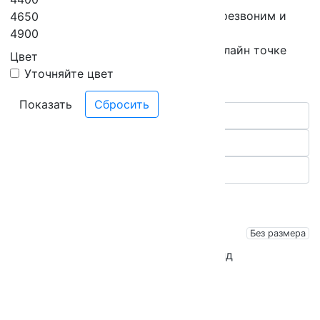
Оставьте свой телефон, мы вам перезвоним и
4650
запишем на примерку.
4900
*только при покупке костюма в офлайн точке
Цвет
Уточняйте цвет
Показать
Без размера
Без размера
Ремни Lindenmann
Камербанд
4 900
3 900